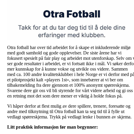
Otra fotball har over tid arbeidet for å skape et inkluderende miljø
med godt samhold og gode opplevelser. De siste årene har vi
fokusert spesielt på fair play og arbeidet mot utenforskap. Selv om 
ser gode resultater i arbeidet, er vi fortsatt ikke i mål. Vi søker derfo
mer kunnskap for å kunne vokse og utvikle oss videre. Sammen
med ca. 100 andre kvalitetsklubber i hele Norge er vi derfor med p
et pilotprosjekt kalt «players 1st», som innebærer at vi ber om
tilbakemelding fra dere gjennom et 100% anonymt spørreskjema.
Svarene dere gir oss vil bli styrende for vårt videre arbeid og gi oss
en retning mot det som dere mener er viktig å holde fokus på.
Vi håper derfor at flest mulig av dere spillere, trenere, foresatte og
andre med tilknytning til Otra fotball kan ta seg tid til å fylle ut
vedlagt spørreskjema. Trykk på vedlagt lenke i bunnen av skjema.
Litt praktisk informasjon før man begynner: