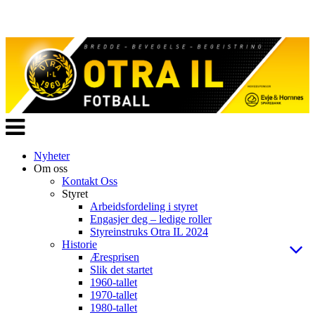
Veksle
navigasjon
Nyheter
Om oss
Kontakt Oss
Styret
Arbeidsfordeling i styret
Engasjer deg – ledige roller
Styreinstruks Otra IL 2024
Historie
Æresprisen
Slik det startet
1960-tallet
1970-tallet
1980-tallet