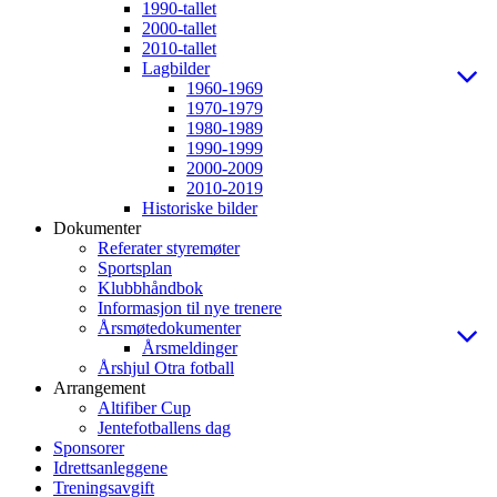
1990-tallet
2000-tallet
2010-tallet
Lagbilder
1960-1969
1970-1979
1980-1989
1990-1999
2000-2009
2010-2019
Historiske bilder
Dokumenter
Referater styremøter
Sportsplan
Klubbhåndbok
Informasjon til nye trenere
Årsmøtedokumenter
Årsmeldinger
Årshjul Otra fotball
Arrangement
Altifiber Cup
Jentefotballens dag
Sponsorer
Idrettsanleggene
Treningsavgift