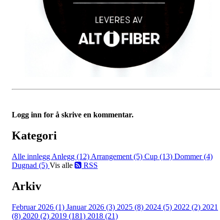
Logg inn for å skrive en kommentar.
Kategori
Alle innlegg
Anlegg (12)
Arrangement (5)
Cup (13)
Dommer (4)
Dugnad (5)
Vis alle
RSS
Arkiv
Februar 2026 (1)
Januar 2026 (3)
2025 (8)
2024 (5)
2022 (2)
2021
(8)
2020 (2)
2019 (181)
2018 (21)