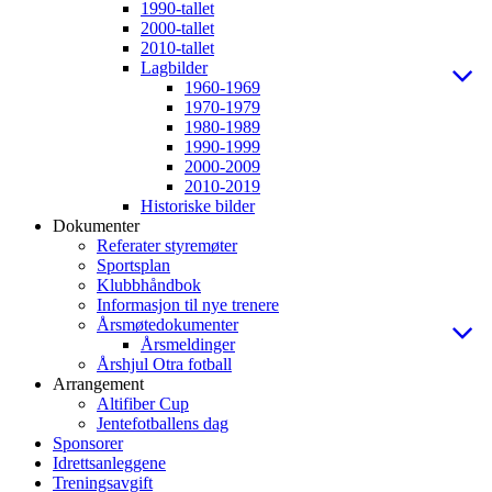
1990-tallet
2000-tallet
2010-tallet
Lagbilder
1960-1969
1970-1979
1980-1989
1990-1999
2000-2009
2010-2019
Historiske bilder
Dokumenter
Referater styremøter
Sportsplan
Klubbhåndbok
Informasjon til nye trenere
Årsmøtedokumenter
Årsmeldinger
Årshjul Otra fotball
Arrangement
Altifiber Cup
Jentefotballens dag
Sponsorer
Idrettsanleggene
Treningsavgift