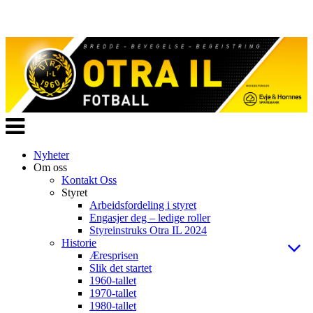
Veksle
navigasjon
Nyheter
Om oss
Kontakt Oss
Styret
Arbeidsfordeling i styret
Engasjer deg – ledige roller
Styreinstruks Otra IL 2024
Historie
Æresprisen
Slik det startet
1960-tallet
1970-tallet
1980-tallet