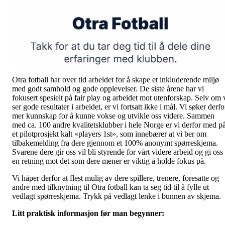
Otra fotball har over tid arbeidet for å skape et inkluderende miljø
med godt samhold og gode opplevelser. De siste årene har vi
fokusert spesielt på fair play og arbeidet mot utenforskap. Selv om 
ser gode resultater i arbeidet, er vi fortsatt ikke i mål. Vi søker derfo
mer kunnskap for å kunne vokse og utvikle oss videre. Sammen
med ca. 100 andre kvalitetsklubber i hele Norge er vi derfor med p
et pilotprosjekt kalt «players 1st», som innebærer at vi ber om
tilbakemelding fra dere gjennom et 100% anonymt spørreskjema.
Svarene dere gir oss vil bli styrende for vårt videre arbeid og gi oss
en retning mot det som dere mener er viktig å holde fokus på.
Vi håper derfor at flest mulig av dere spillere, trenere, foresatte og
andre med tilknytning til Otra fotball kan ta seg tid til å fylle ut
vedlagt spørreskjema. Trykk på vedlagt lenke i bunnen av skjema.
Litt praktisk informasjon før man begynner: