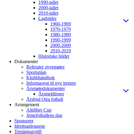
1990-tallet
2000-tallet
2010-tallet
Lagbilder
1960-1969
1970-1979
1980-1989
1990-1999
2000-2009
2010-2019
Historiske bilder
Dokumenter
Referater styremøter
Sportsplan
Klubbhåndbok
Informasjon til nye trenere
Årsmøtedokumenter
Årsmeldinger
Årshjul Otra fotball
Arrangement
Altifiber Cup
Jentefotballens dag
Sponsorer
Idrettsanleggene
Treningsavgift