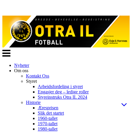
Veksle
navigasjon
Nyheter
Om oss
Kontakt Oss
Styret
Arbeidsfordeling i styret
Engasjer deg – ledige roller
Styreinstruks Otra IL 2024
Historie
Æresprisen
Slik det startet
1960-tallet
1970-tallet
1980-tallet