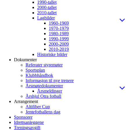
1990-tallet
2000-tallet
2010-tallet
Lagbilder
1960-1969
1970-1979
1980-1989
1990-1999
2000-2009
2010-2019
Historiske bilder
Dokumenter
Referater styremøter
Sportsplan
Klubbhåndbok
Informasjon til nye trenere
Årsmøtedokumenter
Årsmeldinger
Årshjul Otra fotball
Arrangement
Altifiber Cup
Jentefotballens dag
Sponsorer
Idrettsanleggene
Treningsavgift