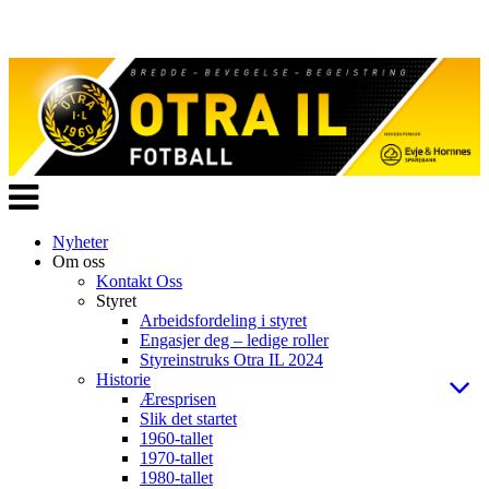
Veksle
navigasjon
Nyheter
Om oss
Kontakt Oss
Styret
Arbeidsfordeling i styret
Engasjer deg – ledige roller
Styreinstruks Otra IL 2024
Historie
Æresprisen
Slik det startet
1960-tallet
1970-tallet
1980-tallet