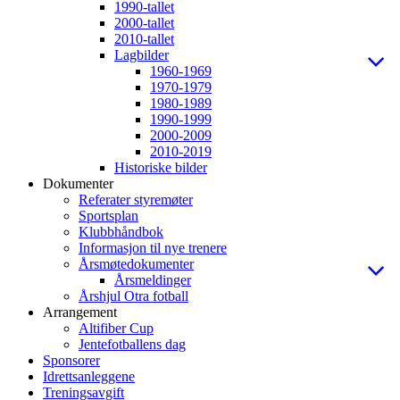
1990-tallet
2000-tallet
2010-tallet
Lagbilder
1960-1969
1970-1979
1980-1989
1990-1999
2000-2009
2010-2019
Historiske bilder
Dokumenter
Referater styremøter
Sportsplan
Klubbhåndbok
Informasjon til nye trenere
Årsmøtedokumenter
Årsmeldinger
Årshjul Otra fotball
Arrangement
Altifiber Cup
Jentefotballens dag
Sponsorer
Idrettsanleggene
Treningsavgift