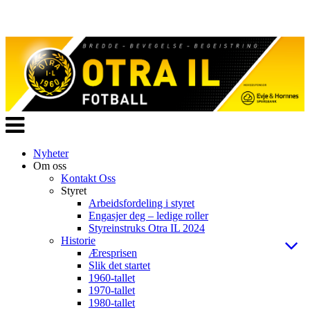
Veksle
navigasjon
Nyheter
Om oss
Kontakt Oss
Styret
Arbeidsfordeling i styret
Engasjer deg – ledige roller
Styreinstruks Otra IL 2024
Historie
Æresprisen
Slik det startet
1960-tallet
1970-tallet
1980-tallet