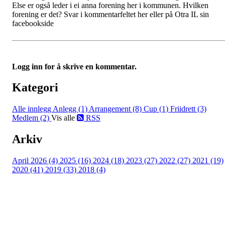
Else er også leder i ei anna forening her i kommunen. Hvilken
forening er det? Svar i kommentarfeltet her eller på Otra IL sin
facebookside
Logg inn for å skrive en kommentar.
Kategori
Alle innlegg
Anlegg (1)
Arrangement (8)
Cup (1)
Friidrett (3)
Medlem (2)
Vis alle
RSS
Arkiv
April 2026 (4)
2025 (16)
2024 (18)
2023 (27)
2022 (27)
2021 (19)
2020 (41)
2019 (33)
2018 (4)