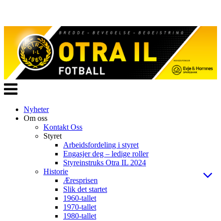
Veksle
navigasjon
Nyheter
Om oss
Kontakt Oss
Styret
Arbeidsfordeling i styret
Engasjer deg – ledige roller
Styreinstruks Otra IL 2024
Historie
Æresprisen
Slik det startet
1960-tallet
1970-tallet
1980-tallet