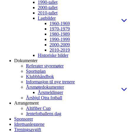
1990-tallet
2000-tallet
2010-tallet
Lagbilder
1960-1969
1970-1979
1980-1989
1990-1999
2000-2009
2010-2019
Historiske bilder
Dokumenter
Referater styremøter
Sportsplan
Klubbhåndbok
Informasjon til nye trenere
Årsmøtedokumenter
Årsmeldinger
Årshjul Otra fotball
Arrangement
Altifiber Cup
Jentefotballens dag
Sponsorer
Idrettsanleggene
Treningsavgift