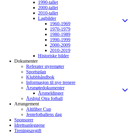
1990-tallet
2000-tallet
2010-tallet
Lagbilder
1960-1969
1970-1979
1980-1989
1990-1999
2000-2009
2010-2019
Historiske bilder
Dokumenter
Referater styremøter
Sportsplan
Klubbhåndbok
Informasjon til nye trenere
Årsmøtedokumenter
Årsmeldinger
Årshjul Otra fotball
Arrangement
Altifiber Cup
Jentefotballens dag
Sponsorer
Idrettsanleggene
Treningsavgift