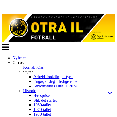
Veksle
navigasjon
Nyheter
Om oss
Kontakt Oss
Styret
Arbeidsfordeling i styret
Engasjer deg – ledige roller
Styreinstruks Otra IL 2024
Historie
Æresprisen
Slik det startet
1960-tallet
1970-tallet
1980-tallet