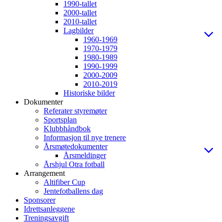
1990-tallet
2000-tallet
2010-tallet
Lagbilder
1960-1969
1970-1979
1980-1989
1990-1999
2000-2009
2010-2019
Historiske bilder
Dokumenter
Referater styremøter
Sportsplan
Klubbhåndbok
Informasjon til nye trenere
Årsmøtedokumenter
Årsmeldinger
Årshjul Otra fotball
Arrangement
Altifiber Cup
Jentefotballens dag
Sponsorer
Idrettsanleggene
Treningsavgift