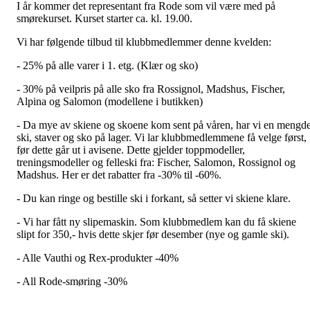
I år kommer det representant fra Rode som vil være med på
smørekurset. Kurset starter ca. kl. 19.00.
Vi har følgende tilbud til klubbmedlemmer denne kvelden:
- 25% på alle varer i 1. etg. (Klær og sko)
- 30% på veilpris på alle sko fra Rossignol, Madshus, Fischer,
Alpina og Salomon (modellene i butikken)
- Da mye av skiene og skoene kom sent på våren, har vi en mengd
ski, staver og sko på lager. Vi lar klubbmedlemmene få velge først,
før dette går ut i avisene. Dette gjelder toppmodeller,
treningsmodeller og felleski fra: Fischer, Salomon, Rossignol og
Madshus. Her er det rabatter fra -30% til -60%.
- Du kan ringe og bestille ski i forkant, så setter vi skiene klare.
- Vi har fått ny slipemaskin. Som klubbmedlem kan du få skiene
slipt for 350,- hvis dette skjer før desember (nye og gamle ski).
- Alle Vauthi og Rex-produkter -40%
- All Rode-smøring -30%