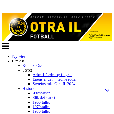
Veksle
navigasjon
Nyheter
Om oss
Kontakt Oss
Styret
Arbeidsfordeling i styret
Engasjer deg – ledige roller
Styreinstruks Otra IL 2024
Historie
Æresprisen
Slik det startet
1960-tallet
1970-tallet
1980-tallet