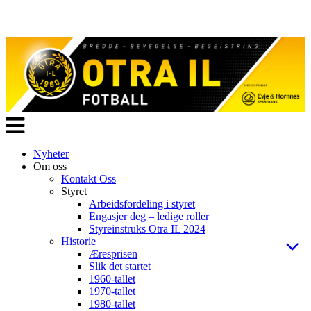
Veksle
navigasjon
Nyheter
Om oss
Kontakt Oss
Styret
Arbeidsfordeling i styret
Engasjer deg – ledige roller
Styreinstruks Otra IL 2024
Historie
Æresprisen
Slik det startet
1960-tallet
1970-tallet
1980-tallet