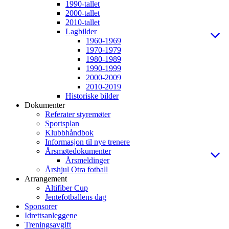
1990-tallet
2000-tallet
2010-tallet
Lagbilder
1960-1969
1970-1979
1980-1989
1990-1999
2000-2009
2010-2019
Historiske bilder
Dokumenter
Referater styremøter
Sportsplan
Klubbhåndbok
Informasjon til nye trenere
Årsmøtedokumenter
Årsmeldinger
Årshjul Otra fotball
Arrangement
Altifiber Cup
Jentefotballens dag
Sponsorer
Idrettsanleggene
Treningsavgift