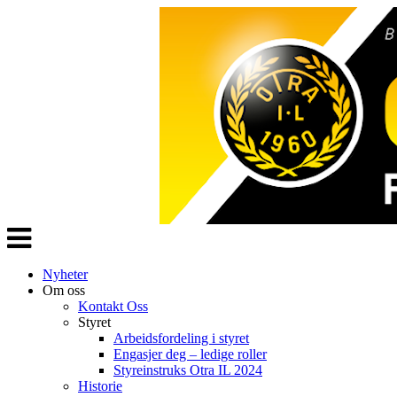
Veksle
navigasjon
Nyheter
Om oss
Kontakt Oss
Styret
Arbeidsfordeling i styret
Engasjer deg – ledige roller
Styreinstruks Otra IL 2024
Historie