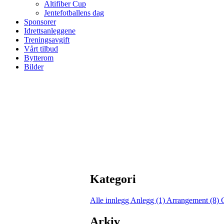
Altifiber Cup
Jentefotballens dag
Sponsorer
Idrettsanleggene
Treningsavgift
Vårt tilbud
Bytterom
Bilder
Kategori
Alle innlegg
Anlegg (1)
Arrangement (8)
Arkiv