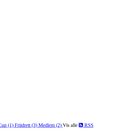
Cup (1)
Friidrett (3)
Medlem (2)
Vis alle
RSS