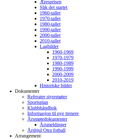
Æresprisen
Slik det startet
1960-tallet
1970-tallet
1980-tallet
1990-tallet
2000-tallet
2010-tallet
Lagbilder
1960-1969
1970-1979
1980-1989
1990-1999
2000-2009
2010-2019
Historiske bilder
Dokumenter
Referater styremøter
Sportsplan
Klubbhåndbok
Informasjon til nye trenere
Årsmøtedokumenter
Årsmeldinger
Årshjul Otra fotball
Arrangement