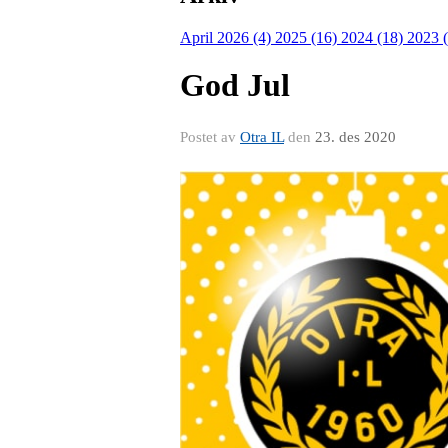
April 2026 (4)
2025 (16)
2024 (18)
2023 
God Jul
Postet av
Otra IL
den
23. des 2020