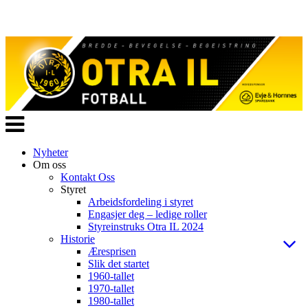
Veksle
navigasjon
Nyheter
Om oss
Kontakt Oss
Styret
Arbeidsfordeling i styret
Engasjer deg – ledige roller
Styreinstruks Otra IL 2024
Historie
Æresprisen
Slik det startet
1960-tallet
1970-tallet
1980-tallet