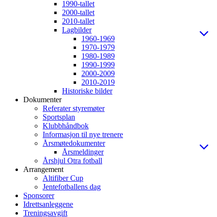
1990-tallet
2000-tallet
2010-tallet
Lagbilder
1960-1969
1970-1979
1980-1989
1990-1999
2000-2009
2010-2019
Historiske bilder
Dokumenter
Referater styremøter
Sportsplan
Klubbhåndbok
Informasjon til nye trenere
Årsmøtedokumenter
Årsmeldinger
Årshjul Otra fotball
Arrangement
Altifiber Cup
Jentefotballens dag
Sponsorer
Idrettsanleggene
Treningsavgift